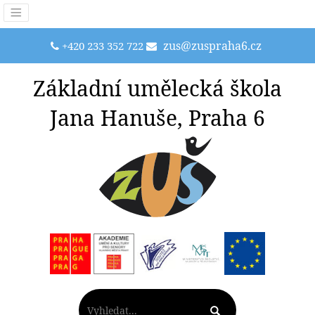
zus@zuspraha6.cz
+420 233 352 722
Základní umělecká škola
Jana Hanuše, Praha 6