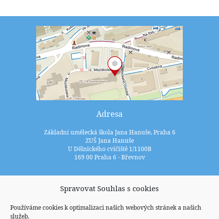
Adresa
Základní umělecká škola Jana Hanuše, Praha 6
ZUŠ Jana Hanuše
U Dělnického cvičiště 1/1100B
169 00 Praha 6 - Břevnov
Kontakty
Spravovat Souhlas s cookies
+420 233 352 722
Používáme cookies k optimalizaci našich webových stránek a našich
služeb.