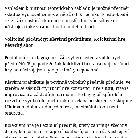
Vzhledem k nutnosti teoretického základu je možné předmět
skladba vyučovat samostatně až od 5. ročníku. Předpokládá
se, že žák nasbírá zkušenosti prostřednictvím sólového
nástroje a také v rámci hodin hudební teorie.
Volitelné předměty: Klavírní praktikum, Kolektivní hra,
Pěvecký sbor
Po dohodě s pedagogem si žák vybere jeden z volitelných
předmětů. V případě že žák kolektivní hru absolvuje v rámci
hry na nástroj, jsou tyto předměty nepovinné.
Klavírní praktikum je povinně volitelný předmět předmět, ve
kterém se žák učí čtyřruční hře korepetici, hře z listu, řízené
improvizaci a základům harmonie. Pedagog přizpůsobí a
rozvrhne výuku dle počtu žáků a věkového složení ve skupině.
Minimální doba studia jeden rok, maximální doba není
omezena.
Kolektivní hra je flexibilní předmět, který zahrnuje všechny
druhy komorních seskupení, souborů, orchestrů. Nástrojové
obsazení je variabilní (korepetice, duo, trio, kvarteto, soubor,