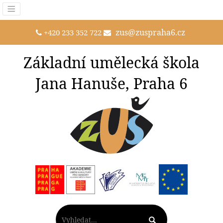
zus@zuspraha6.cz
+420 233 352 722
Základní umělecká škola
Jana Hanuše, Praha 6