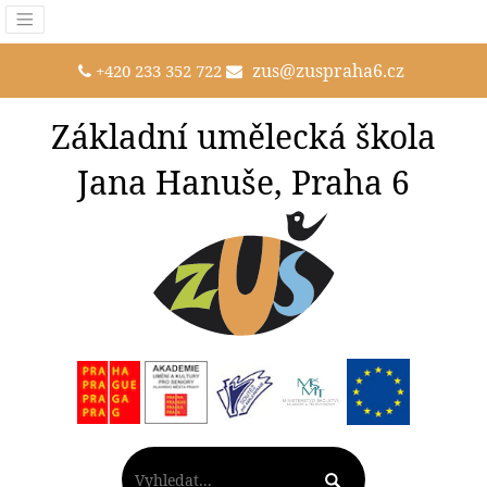
zus@zuspraha6.cz
+420 233 352 722
Základní umělecká škola
Jana Hanuše, Praha 6