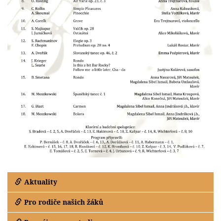
Aktuality
Pro rodiče našich žáků