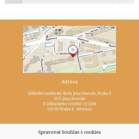
Adresa
Základní umělecká škola Jana Hanuše, Praha 6
ZUŠ Jana Hanuše
U Dělnického cvičiště 1/1100B
169 00 Praha 6 - Břevnov
Kontakty
Spravovat Souhlas s cookies
+420 233 352 722