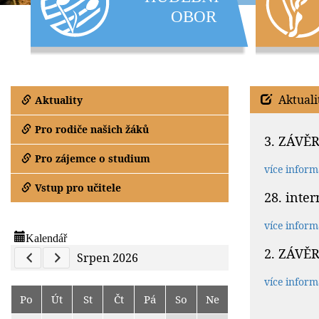
Aktuali
Aktuality
Pro rodiče našich žáků
3. ZÁVĚ
Pro zájemce o studium
více inform
Vstup pro učitele
28. inte
více inform
Kalendář
2. ZÁVĚ
Previous Calendar
Next Calendar
Srpen 2026
více inform
Po
Út
St
Čt
Pá
So
Ne