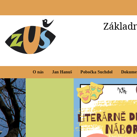
Základn
O nás
Jan Hanuš
Pobočka Suchdol
Dokume