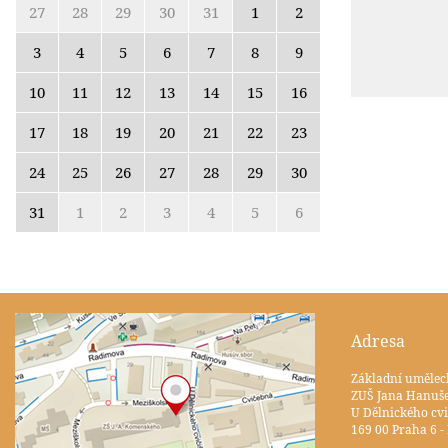
27
28
29
30
31
1
2
3
4
5
6
7
8
9
10
11
12
13
14
15
16
17
18
19
20
21
22
23
24
25
26
27
28
29
30
31
1
2
3
4
5
6
Adresa
Základní umělec
ZUŠ Jana Hanuš
U Dělnického cvi
169 00 Praha 6 -