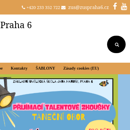
zus@zuspraha6.cz
+420 233 352 722
 Praha 6
be
Kontakty
ŠABLONY
Zásady cookies (EU)