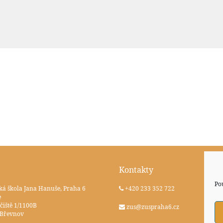
Kontakty
Po
ká škola Jana Hanuše, Praha 6
+420 233 352 722
e
čiště 1/1100B
zus@zuspraha6.cz
 Břevnov