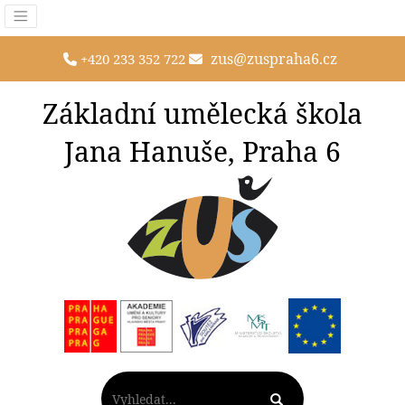
zus@zuspraha6.cz
+420 233 352 722
Základní umělecká škola
Jana Hanuše, Praha 6