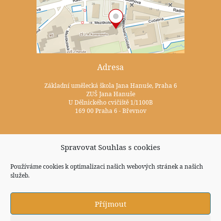
Adresa
Základní umělecká škola Jana Hanuše, Praha 6
ZUŠ Jana Hanuše
U Dělnického cvičiště 1/1100B
169 00 Praha 6 - Břevnov
Kontakty
Spravovat Souhlas s cookies
+420 233 352 722
Používáme cookies k optimalizaci našich webových stránek a našich
služeb.
zus@zuspraha6.cz
Sociální sítě
Příjmout