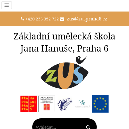
zus@zuspraha6.cz
+420 233 352 722
Základní umělecká škola
Jana Hanuše, Praha 6