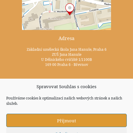
Adresa
Základní umělecká škola Jana Hanuše, Praha 6
ZUŠ Jana Hanuše
U Dělnického cvičiště 1/1100B
169 00 Praha 6 - Břevnov
Kontakty
Spravovat Souhlas s cookies
+420 233 352 722
Používáme cookies k optimalizaci našich webových stránek a našich
zus@zuspraha6.cz
služeb.
Sociální sítě
Příjmout