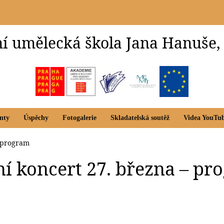
í umělecká škola Jana Hanuše,
nty
Úspěchy
Fotogalerie
Skladatelská soutěž
Videa YouTu
– program
rní koncert 27. března – p