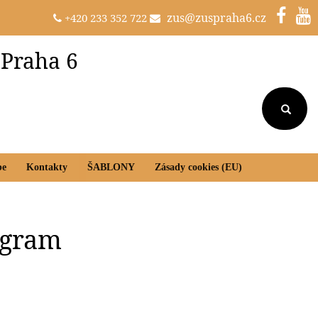
zus@zuspraha6.cz
+420 233 352 722
 Praha 6
be
Kontakty
ŠABLONY
Zásady cookies (EU)
rogram