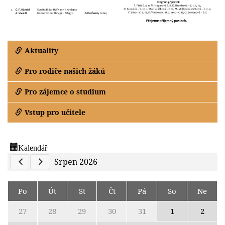
Aktuality
Pro rodiče našich žáků
Pro zájemce o studium
Vstup pro učitele
Kalendář
Previous Calendar
Next Calendar
Srpen 2026
Po
Út
St
Čt
Pá
So
Ne
27
28
29
30
31
1
2