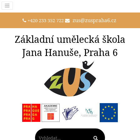
zus@zuspraha6.cz
+420 233 352 722
Základní umělecká škola
Jana Hanuše, Praha 6