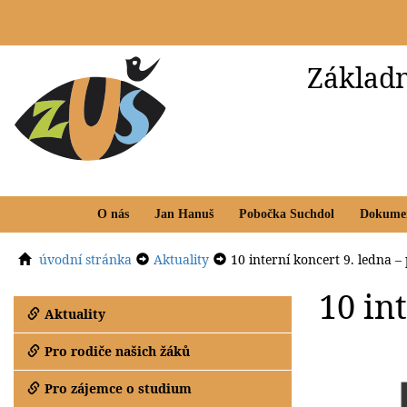
Základn
O nás
Jan Hanuš
Pobočka Suchdol
Dokume
úvodní stránka
Aktuality
10 interní koncert 9. ledna 
10 in
Aktuality
Pro rodiče našich žáků
Pro zájemce o studium