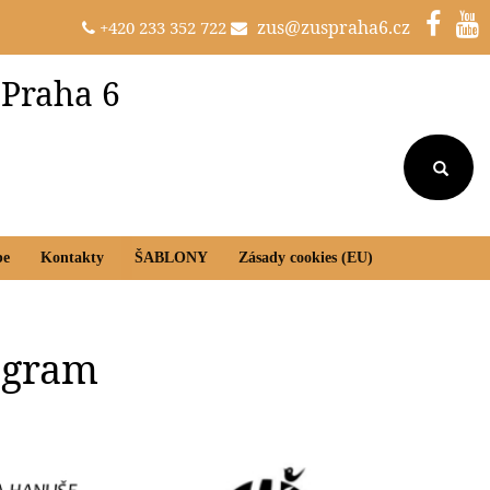
zus@zuspraha6.cz
+420 233 352 722
 Praha 6
be
Kontakty
ŠABLONY
Zásady cookies (EU)
rogram