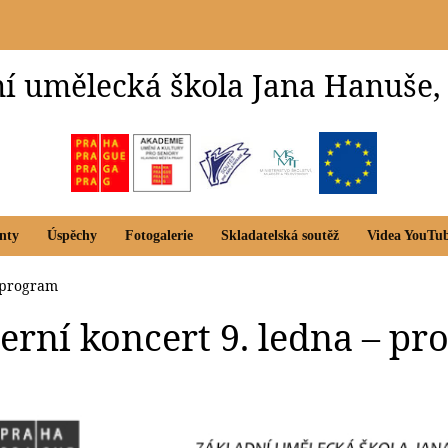
í umělecká škola Jana Hanuše,
nty
Úspěchy
Fotogalerie
Skladatelská soutěž
Videa YouTu
– program
terní koncert 9. ledna – p