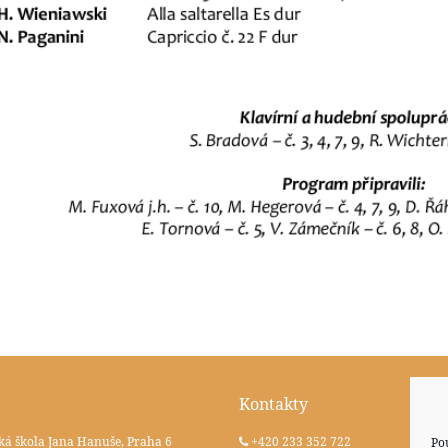
Kontakty
ká škola Jana Hanuše, Praha 6
+420 233 352 722
Po