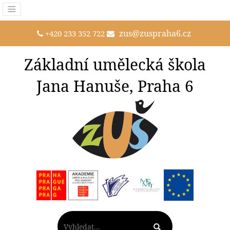
zus@zuspraha6.cz
+420 233 352 722
Základní umělecká škola
Jana Hanuše, Praha 6