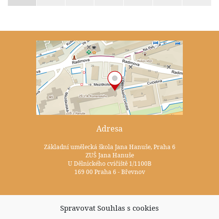
Adresa
Základní umělecká škola Jana Hanuše, Praha 6
ZUŠ Jana Hanuše
U Dělnického cvičiště 1/1100B
169 00 Praha 6 - Břevnov
Kontakty
Spravovat Souhlas s cookies
+420 233 352 722