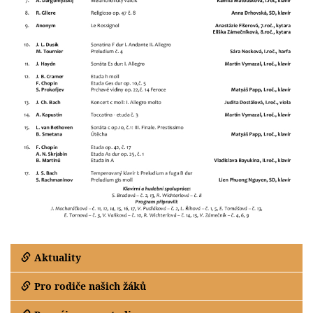
Aktuality
Pro rodiče našich žáků