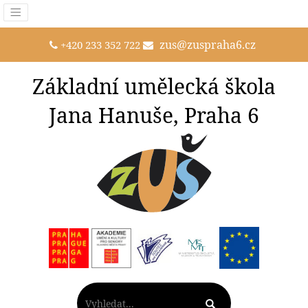
zus@zuspraha6.cz
+420 233 352 722
Základní umělecká škola
Jana Hanuše, Praha 6