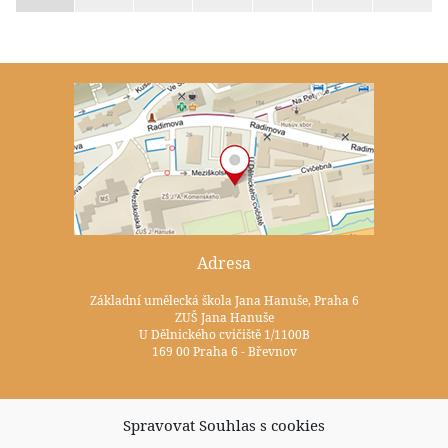
Adresa
Základní umělecká škola Jana Hanuše, Praha 6
ZUŠ Jana Hanuše
U Dělnického cvičiště 1/1100B
169 00 Praha 6 - Břevnov
Kontakty
Spravovat Souhlas s cookies
+420 233 352 722