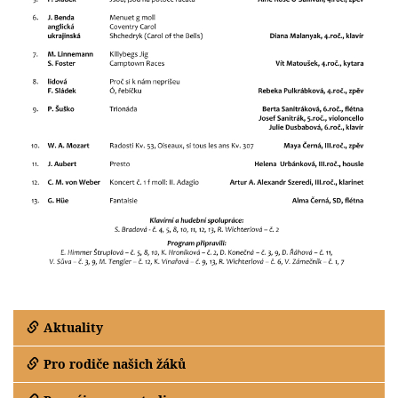
Aktuality
Pro rodiče našich žáků