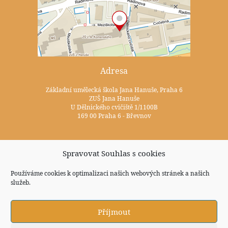
Adresa
Základní umělecká škola Jana Hanuše, Praha 6
ZUŠ Jana Hanuše
U Dělnického cvičiště 1/1100B
169 00 Praha 6 - Břevnov
Kontakty
Spravovat Souhlas s cookies
+420 233 352 722
Používáme cookies k optimalizaci našich webových stránek a našich
služeb.
zus@zuspraha6.cz
Sociální sítě
Příjmout