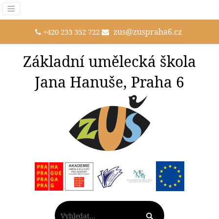
zus@zuspraha6.cz
+420 233 352 722
Základní umělecká škola
Jana Hanuše, Praha 6