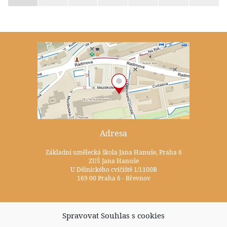
Adresa
Základní umělecká škola Jana Hanuše, Praha 6
ZUŠ Jana Hanuše
U Dělnického cvičiště 1/1100B
169 00 Praha 6 - Břevnov
Kontakty
Spravovat Souhlas s cookies
+420 233 352 722