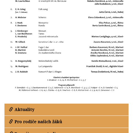
Aktuality
Pro rodiče našich žáků