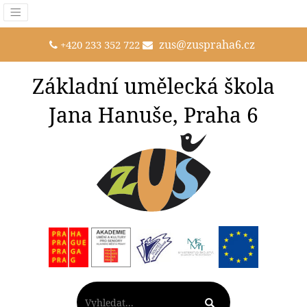
zus@zuspraha6.cz
+420 233 352 722
Základní umělecká škola
Jana Hanuše, Praha 6