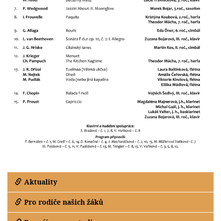
Aktuality
Pro rodiče našich žáků