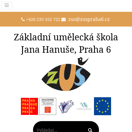
zus@zuspraha6.cz
+420 233 352 722
Základní umělecká škola
Jana Hanuše, Praha 6