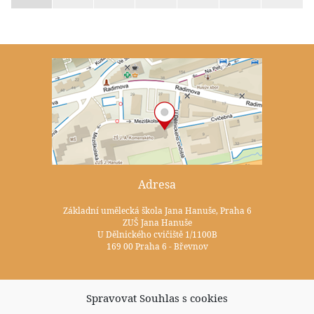
Adresa
Základní umělecká škola Jana Hanuše, Praha 6
ZUŠ Jana Hanuše
U Dělnického cvičiště 1/1100B
169 00 Praha 6 - Břevnov
Kontakty
Spravovat Souhlas s cookies
+420 233 352 722