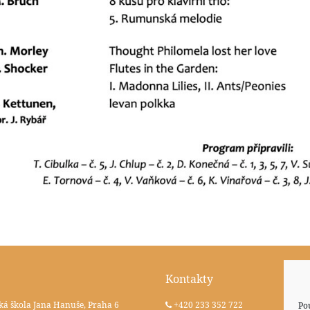
Kontakty
ká škola Jana Hanuše, Praha 6
+420 233 352 722
Po