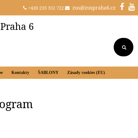
zus@zuspraha6.cz
+420 233 352 722
 Praha 6
be
Kontakty
ŠABLONY
Zásady cookies (EU)
program