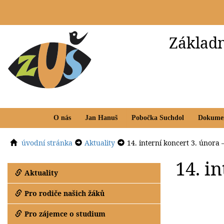
Základn
O nás
Jan Hanuš
Pobočka Suchdol
Dokume
úvodní stránka
Aktuality
14. interní koncert 3. února
14. i
Aktuality
Pro rodiče našich žáků
Pro zájemce o studium