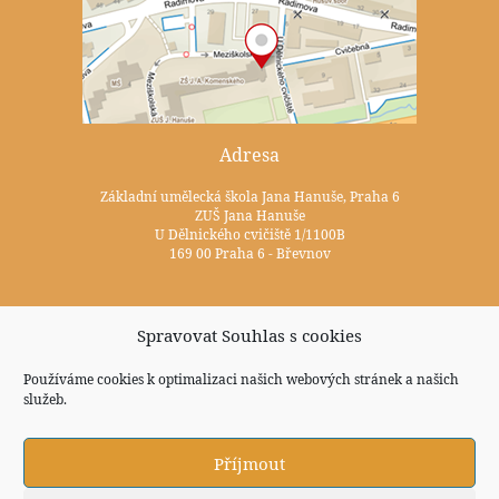
Adresa
Základní umělecká škola Jana Hanuše, Praha 6
ZUŠ Jana Hanuše
U Dělnického cvičiště 1/1100B
169 00 Praha 6 - Břevnov
Kontakty
Spravovat Souhlas s cookies
+420 233 352 722
Používáme cookies k optimalizaci našich webových stránek a našich
služeb.
zus@zuspraha6.cz
Sociální sítě
Příjmout