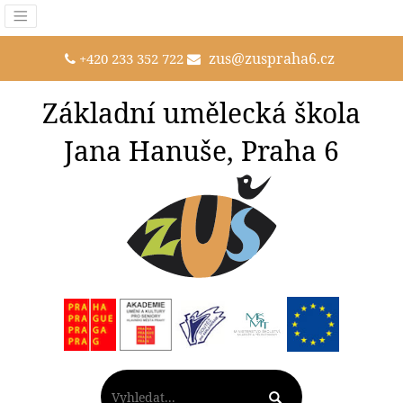
zus@zuspraha6.cz
+420 233 352 722
Základní umělecká škola
Jana Hanuše, Praha 6