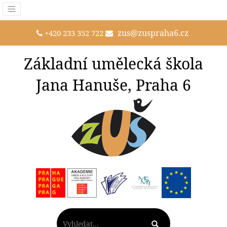
zus@zuspraha6.cz
+420 233 352 722
Základní umělecká škola
Jana Hanuše, Praha 6