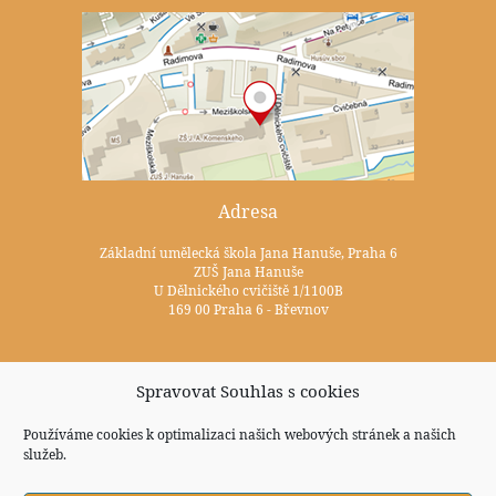
Adresa
Základní umělecká škola Jana Hanuše, Praha 6
ZUŠ Jana Hanuše
U Dělnického cvičiště 1/1100B
169 00 Praha 6 - Břevnov
Kontakty
Spravovat Souhlas s cookies
+420 233 352 722
Používáme cookies k optimalizaci našich webových stránek a našich
služeb.
zus@zuspraha6.cz