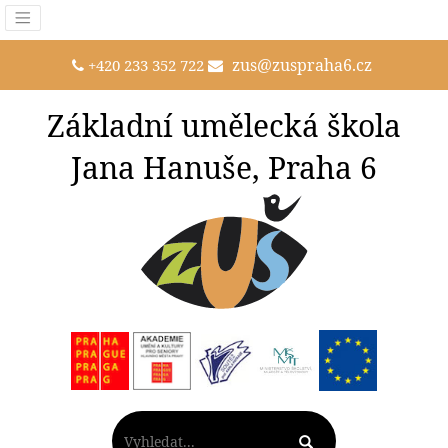
zus@zuspraha6.cz
+420 233 352 722
Základní umělecká škola
Jana Hanuše, Praha 6