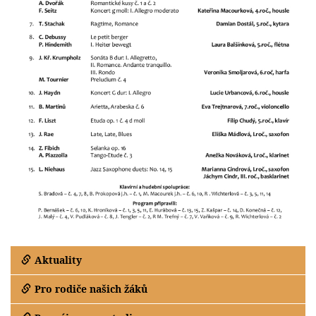
Aktuality
Pro rodiče našich žáků