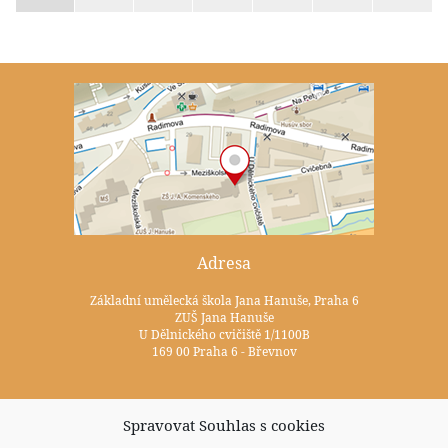
Adresa
Základní umělecká škola Jana Hanuše, Praha 6
ZUŠ Jana Hanuše
U Dělnického cvičiště 1/1100B
169 00 Praha 6 - Břevnov
Kontakty
Spravovat Souhlas s cookies
+420 233 352 722