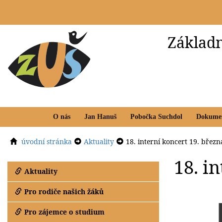
Základn
O nás
Jan Hanuš
Pobočka Suchdol
Dokume
úvodní stránka
Aktuality
18. interní koncert 19. břez
18. i
Aktuality
Pro rodiče našich žáků
Pro zájemce o studium