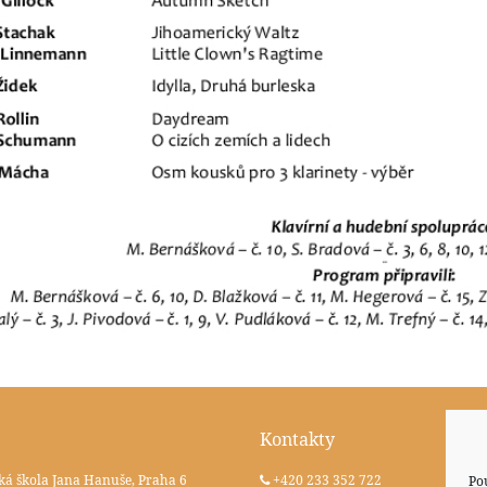
Kontakty
ká škola Jana Hanuše, Praha 6
+420 233 352 722
Po