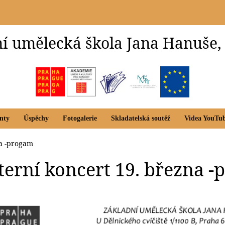
í umělecká škola Jana Hanuše,
nty
Úspěchy
Fotogalerie
Skladatelská soutěž
Videa YouTu
na -progam
nterní koncert 19. března 