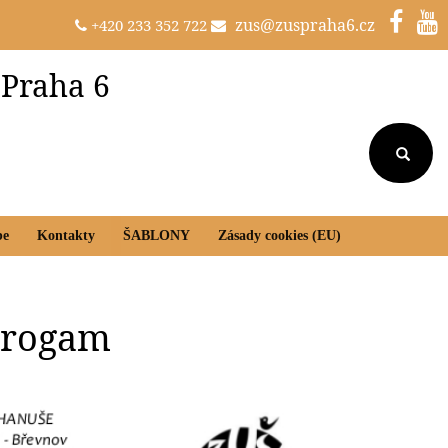
zus@zuspraha6.cz
+420 233 352 722
 Praha 6
be
Kontakty
ŠABLONY
Zásady cookies (EU)
-progam