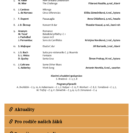
Aktuality
Pro rodiče našich žáků