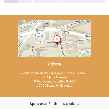
Adresa
Základní umělecká škola Jana Hanuše, Praha 6
ZUŠ Jana Hanuše
U Dělnického cvičiště 1/1100B
169 00 Praha 6 - Břevnov
Kontakty
Spravovat Souhlas s cookies
+420 233 352 722