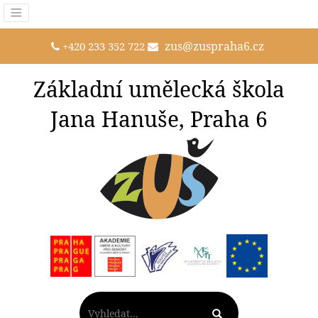
zus@zuspraha6.cz
+420 233 352 722
Základní umělecká škola
Jana Hanuše, Praha 6