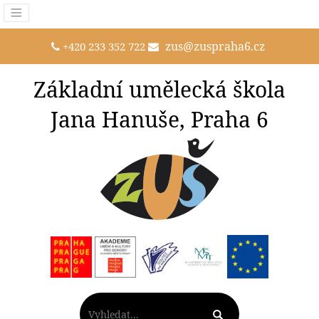
zus@zuspraha6.cz
+420 233 352 722
Základní umělecká škola
Jana Hanuše, Praha 6