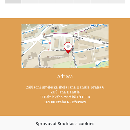
Adresa
Základní umělecká škola Jana Hanuše, Praha 6
ZUŠ Jana Hanuše
U Dělnického cvičiště 1/1100B
169 00 Praha 6 - Břevnov
Kontakty
Spravovat Souhlas s cookies
+420 233 352 722