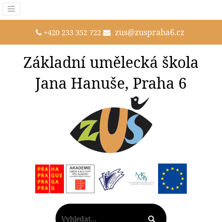
zus@zuspraha6.cz
+420 233 352 722
Základní umělecká škola
Jana Hanuše, Praha 6