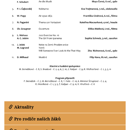
Aktuality
Pro rodiče našich žáků