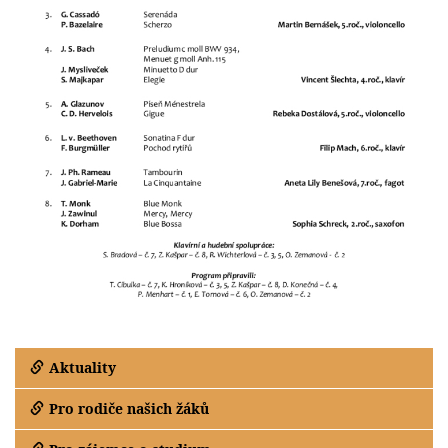
Aktuality
Pro rodiče našich žáků