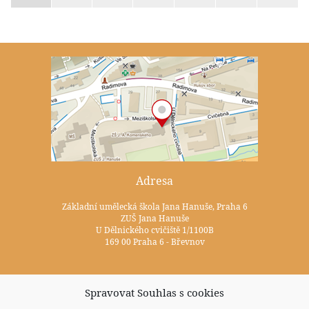
Adresa
Základní umělecká škola Jana Hanuše, Praha 6
ZUŠ Jana Hanuše
U Dělnického cvičiště 1/1100B
169 00 Praha 6 - Břevnov
Kontakty
Spravovat Souhlas s cookies
+420 233 352 722