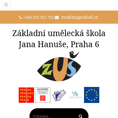
zus@zuspraha6.cz
+420 233 352 722
Základní umělecká škola
Jana Hanuše, Praha 6