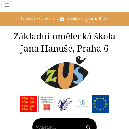
zus@zuspraha6.cz
+420 233 352 722
Základní umělecká škola
Jana Hanuše, Praha 6