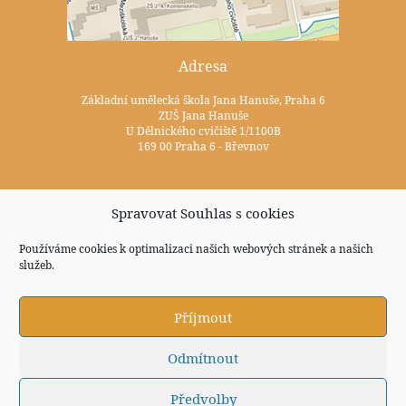
Adresa
Základní umělecká škola Jana Hanuše, Praha 6
ZUŠ Jana Hanuše
U Dělnického cvičiště 1/1100B
169 00 Praha 6 - Břevnov
Kontakty
Spravovat Souhlas s cookies
+420 233 352 722
Používáme cookies k optimalizaci našich webových stránek a našich
služeb.
zus@zuspraha6.cz
Sociální sítě
Příjmout
Odmítnout
Předvolby