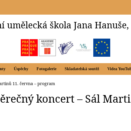
í umělecká škola Jana Hanuše,
nty
Úspěchy
Fotogalerie
Skladatelská soutěž
Videa YouTu
Martinů 11. června – program
věrečný koncert – Sál Mart