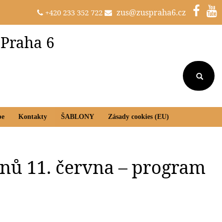
zus@zuspraha6.cz
+420 233 352 722
 Praha 6
be
Kontakty
ŠABLONY
Zásady cookies (EU)
inů 11. června – program