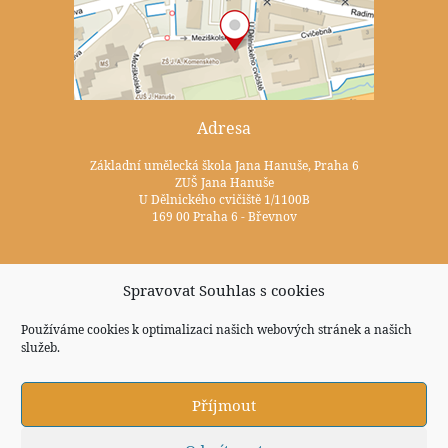
Adresa
Základní umělecká škola Jana Hanuše, Praha 6
ZUŠ Jana Hanuše
U Dělnického cvičiště 1/1100B
169 00 Praha 6 - Břevnov
Kontakty
Spravovat Souhlas s cookies
+420 233 352 722
Používáme cookies k optimalizaci našich webových stránek a našich
zus@zuspraha6.cz
služeb.
Sociální sítě
Příjmout