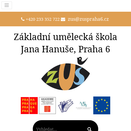
zus@zuspraha6.cz
+420 233 352 722
Základní umělecká škola
Jana Hanuše, Praha 6