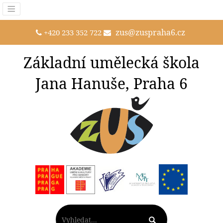
zus@zuspraha6.cz
+420 233 352 722
Základní umělecká škola
Jana Hanuše, Praha 6