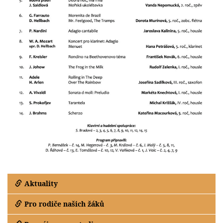
Aktuality
Pro rodiče našich žáků