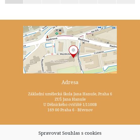
Adresa
Základní umělecká škola Jana Hanuše, Praha 6
ZUŠ Jana Hanuše
U Dělnického cvičiště 1/1100B
169 00 Praha 6 - Břevnov
Kontakty
Spravovat Souhlas s cookies
+420 233 352 722