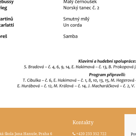
Kontakty
ká škola Jana Hanuše, Praha 6
+420 233 352 722
Po