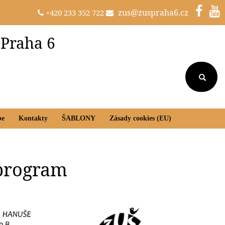
zus@zuspraha6.cz
+420 233 352 722
 Praha 6
be
Kontakty
ŠABLONY
Zásady cookies (EU)
 program