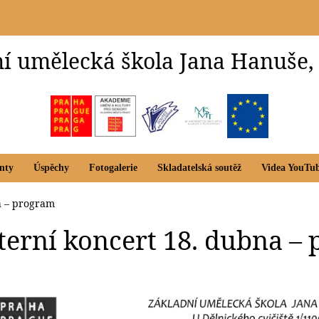
í umělecká škola Jana Hanuše,
nty
Úspěchy
Fotogalerie
Skladatelská soutěž
Videa YouTu
na – program
nterní koncert 18. dubna –