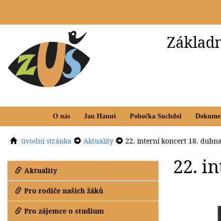
Základn
O nás
Jan Hanuš
Pobočka Suchdol
Dokume
úvodní stránka
Aktuality
22. interní koncert 18. dub
22. i
Aktuality
Pro rodiče našich žáků
Pro zájemce o studium