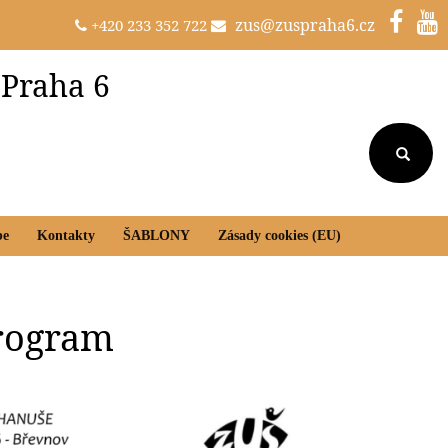
zus@zuspraha6.cz
+420 233 352 722
 Praha 6
be
Kontakty
ŠABLONY
Zásady cookies (EU)
program