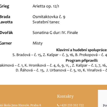
Kontakty
ká škola Jana Hanuše, Praha 6
+420 233 352 722
Po