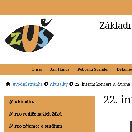
Základn
O nás
Jan Hanuš
Pobočka Suchdol
Dokume
úvodní stránka
Aktuality
22. interní koncert 8. dubna
22. i
Aktuality
Pro rodiče našich žáků
Pro zájemce o studium