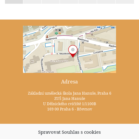
Adresa
Základní umělecká škola Jana Hanuše, Praha 6
ZUŠ Jana Hanuše
U Dělnického cvičiště 1/1100B
169 00 Praha 6 - Břevnov
Kontakty
Spravovat Souhlas s cookies
+420 233 352 722