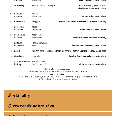
Aktuality
Pro rodiče našich žáků