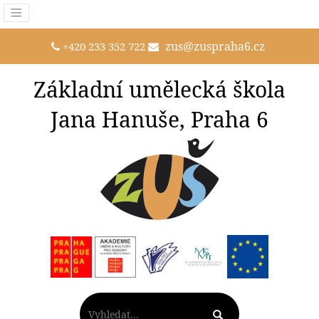
zus@zuspraha6.cz
+420 233 352 722
Základní umělecká škola
Jana Hanuše, Praha 6