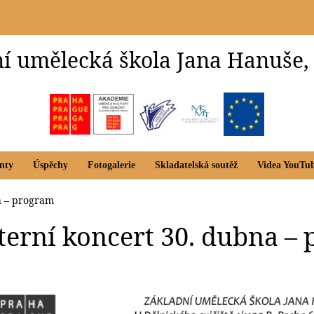
í umělecká škola Jana Hanuše,
nty
Úspěchy
Fotogalerie
Skladatelská soutěž
Videa YouTu
na – program
nterní koncert 30. dubna –