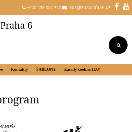
zus@zuspraha6.cz
+420 233 352 722
 Praha 6
be
Kontakty
ŠABLONY
Zásady cookies (EU)
 program