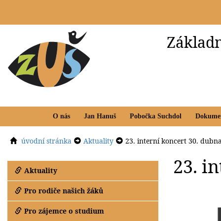
Základn
O nás
Jan Hanuš
Pobočka Suchdol
Dokume
úvodní stránka
Aktuality
23. interní koncert 30. dub
23. i
Aktuality
Pro rodiče našich žáků
Pro zájemce o studium