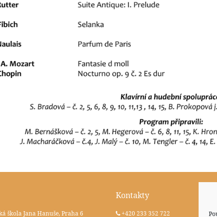
Kontakty
ká škola Jana Hanuše, Praha 6
+420 233 352 722
Po