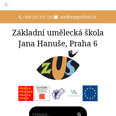
zus@zuspraha6.cz
+420 233 352 722
Základní umělecká škola
Jana Hanuše, Praha 6