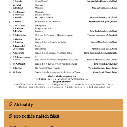
Aktuality
Pro rodiče našich žáků