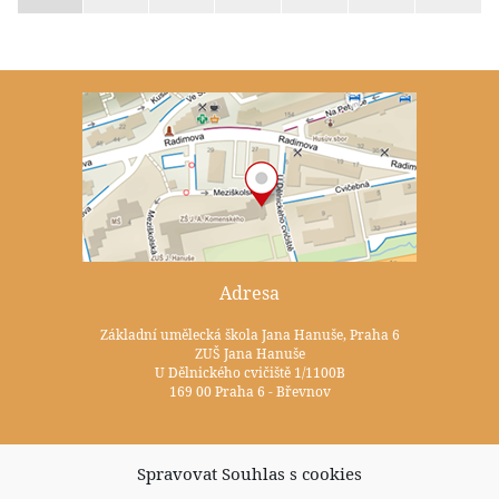
Adresa
Základní umělecká škola Jana Hanuše, Praha 6
ZUŠ Jana Hanuše
U Dělnického cvičiště 1/1100B
169 00 Praha 6 - Břevnov
Kontakty
Spravovat Souhlas s cookies
+420 233 352 722