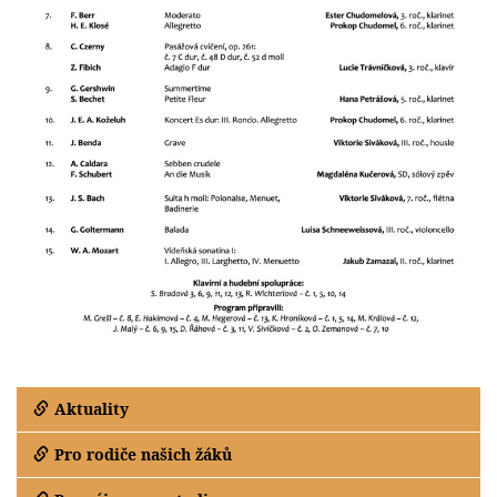
Aktuality
Pro rodiče našich žáků