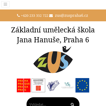
zus@zuspraha6.cz
+420 233 352 722
Základní umělecká škola
Jana Hanuše, Praha 6