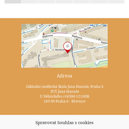
Adresa
Základní umělecká škola Jana Hanuše, Praha 6
ZUŠ Jana Hanuše
U Dělnického cvičiště 1/1100B
169 00 Praha 6 - Břevnov
Kontakty
Spravovat Souhlas s cookies
+420 233 352 722