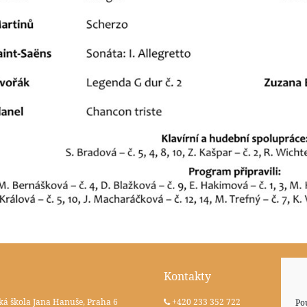
Kontakty
ká škola Jana Hanuše, Praha 6
+420 233 352 722
Po