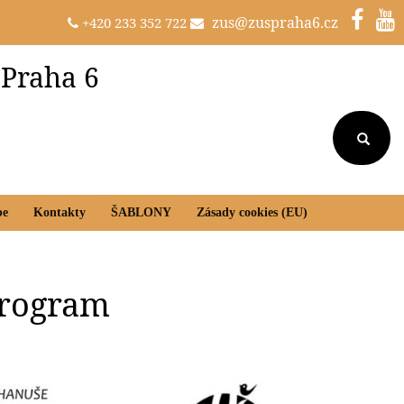
zus@zuspraha6.cz
+420 233 352 722
 Praha 6
be
Kontakty
ŠABLONY
Zásady cookies (EU)
 program