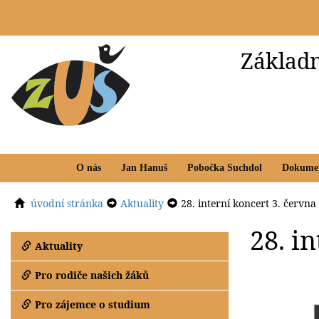
Základn
O nás
Jan Hanuš
Pobočka Suchdol
Dokume
úvodní stránka
Aktuality
28. interní koncert 3. červn
28. i
Aktuality
Pro rodiče našich žáků
Pro zájemce o studium