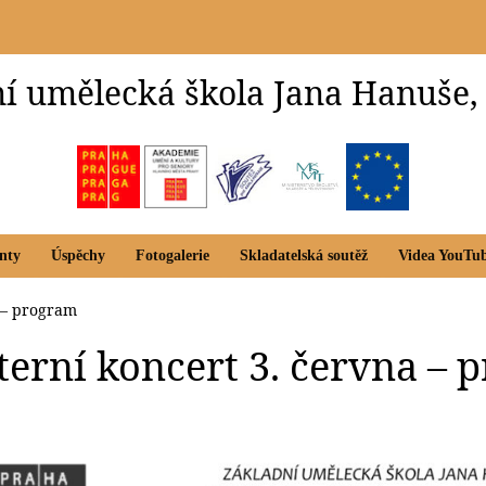
í umělecká škola Jana Hanuše,
nty
Úspěchy
Fotogalerie
Skladatelská soutěž
Videa YouTu
a – program
nterní koncert 3. června –