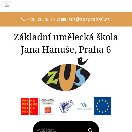
zus@zuspraha6.cz
+420 233 352 722
Základní umělecká škola
Jana Hanuše, Praha 6