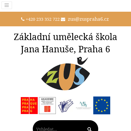
zus@zuspraha6.cz
+420 233 352 722
Základní umělecká škola
Jana Hanuše, Praha 6