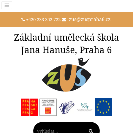
zus@zuspraha6.cz
+420 233 352 722
Základní umělecká škola
Jana Hanuše, Praha 6