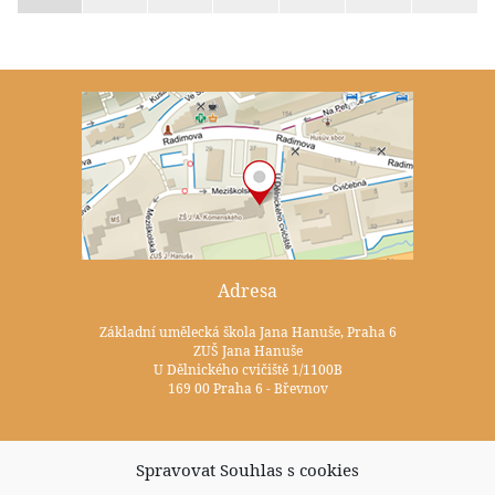
Adresa
Základní umělecká škola Jana Hanuše, Praha 6
ZUŠ Jana Hanuše
U Dělnického cvičiště 1/1100B
169 00 Praha 6 - Břevnov
Kontakty
Spravovat Souhlas s cookies
+420 233 352 722