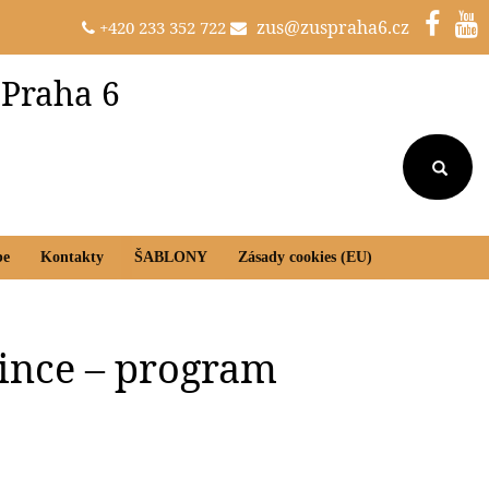
zus@zuspraha6.cz
+420 233 352 722
 Praha 6
be
Kontakty
ŠABLONY
Zásady cookies (EU)
ince – program