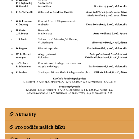
Aktuality
Pro rodiče našich žáků