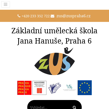
zus@zuspraha6.cz
+420 233 352 722
Základní umělecká škola
Jana Hanuše, Praha 6