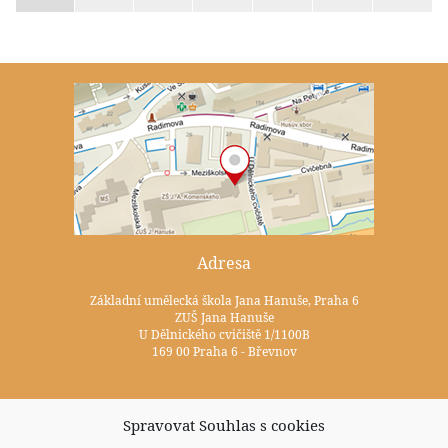
Adresa
Základní umělecká škola Jana Hanuše, Praha 6
ZUŠ Jana Hanuše
U Dělnického cvičiště 1/1100B
169 00 Praha 6 - Břevnov
Kontakty
Spravovat Souhlas s cookies
+420 233 352 722