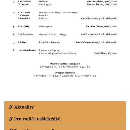
Aktuality
Pro rodiče našich žáků