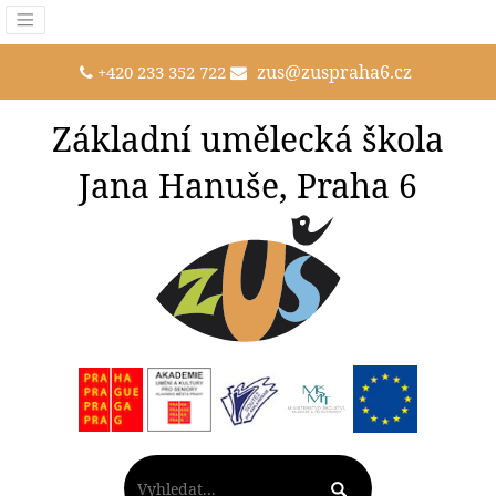
zus@zuspraha6.cz
+420 233 352 722
Základní umělecká škola
Jana Hanuše, Praha 6