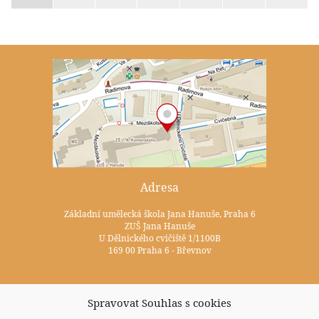
Adresa
Základní umělecká škola Jana Hanuše, Praha 6
ZUŠ Jana Hanuše
U Dělnického cvičiště 1/1100B
169 00 Praha 6 - Břevnov
Kontakty
Spravovat Souhlas s cookies
+420 233 352 722