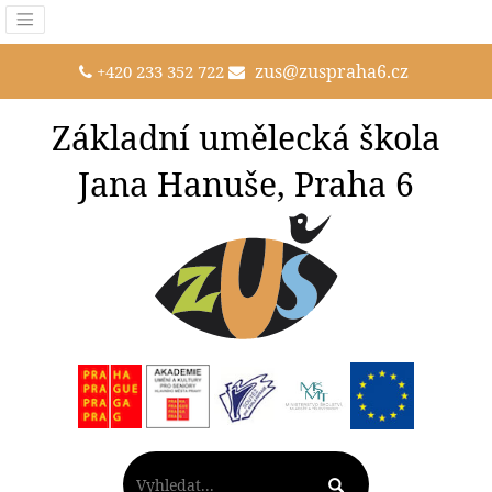
zus@zuspraha6.cz
+420 233 352 722
Základní umělecká škola
Jana Hanuše, Praha 6