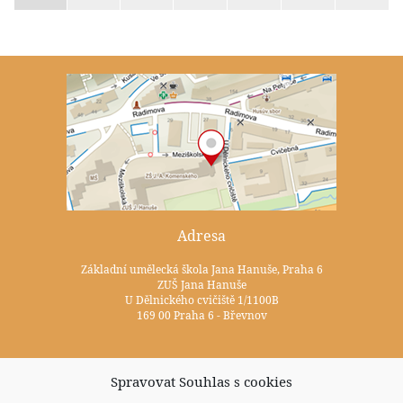
Adresa
Základní umělecká škola Jana Hanuše, Praha 6
ZUŠ Jana Hanuše
U Dělnického cvičiště 1/1100B
169 00 Praha 6 - Břevnov
Kontakty
Spravovat Souhlas s cookies
+420 233 352 722