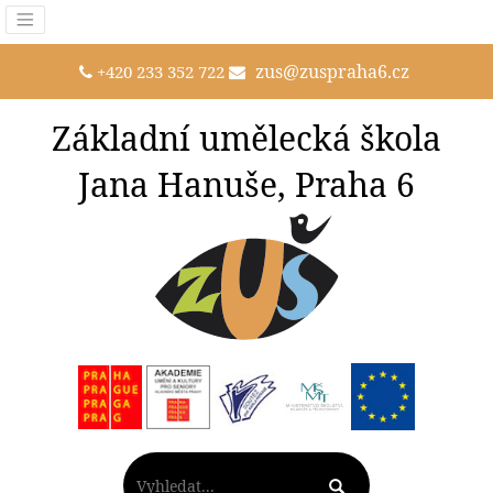
zus@zuspraha6.cz
+420 233 352 722
Základní umělecká škola
Jana Hanuše, Praha 6