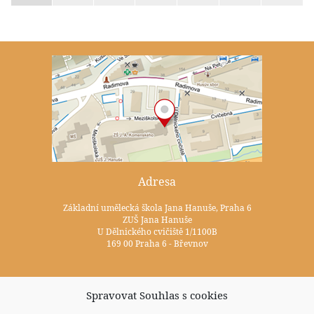
Adresa
Základní umělecká škola Jana Hanuše, Praha 6
ZUŠ Jana Hanuše
U Dělnického cvičiště 1/1100B
169 00 Praha 6 - Břevnov
Kontakty
Spravovat Souhlas s cookies
+420 233 352 722