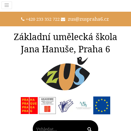
zus@zuspraha6.cz
+420 233 352 722
Základní umělecká škola
Jana Hanuše, Praha 6