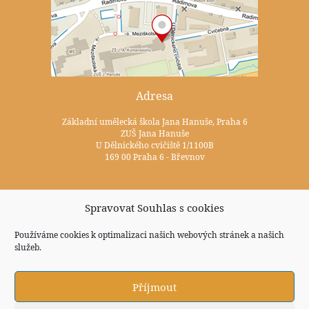
Adresa
Základní umělecká škola Jana Hanuše, Praha 6
ZUŠ Jana Hanuše
U Dělnického cvičiště 1/1100B
169 00 Praha 6 - Břevnov
Kontakty
Spravovat Souhlas s cookies
+420 233 352 722
Používáme cookies k optimalizaci našich webových stránek a našich
služeb.
zus@zuspraha6.cz
Sociální sítě
Příjmout