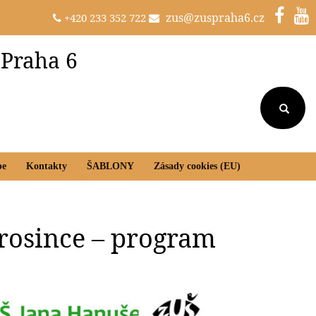
zus@zuspraha6.cz
+420 233 352 722
 Praha 6
be
Kontakty
ŠABLONY
Zásady cookies (EU)
prosince – program