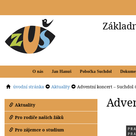
Základn
O nás
Jan Hanuš
Pobočka Suchdol
Dokume
úvodní stránka
Aktuality
Adventní koncert – Suchdol 
Adven
Aktuality
Pro rodiče našich žáků
Pro zájemce o studium