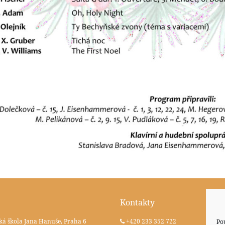
Kontakty
ká škola Jana Hanuše, Praha 6
+420 233 352 722
Po