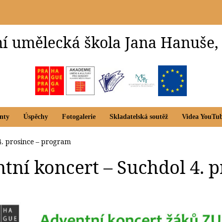
í umělecká škola Jana Hanuše,
nty
Úspěchy
Fotogalerie
Skladatelská soutěž
Videa YouTu
4. prosince – program
tní koncert – Suchdol 4. 