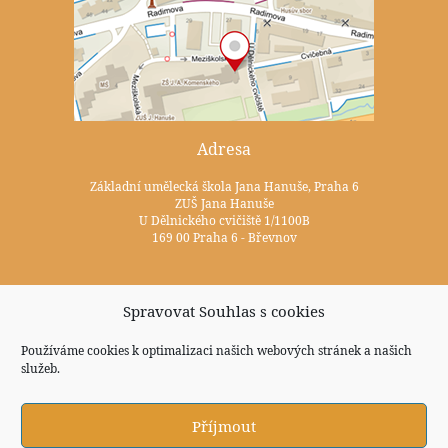
Adresa
Základní umělecká škola Jana Hanuše, Praha 6
ZUŠ Jana Hanuše
U Dělnického cvičiště 1/1100B
169 00 Praha 6 - Břevnov
Kontakty
Spravovat Souhlas s cookies
+420 233 352 722
Používáme cookies k optimalizaci našich webových stránek a našich
služeb.
zus@zuspraha6.cz
Sociální sítě
Příjmout