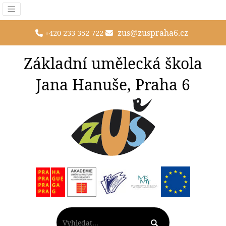
zus@zuspraha6.cz
+420 233 352 722
Základní umělecká škola
Jana Hanuše, Praha 6