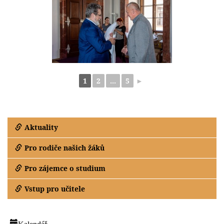
1
2
...
5
►
Aktuality
Pro rodiče našich žáků
Pro zájemce o studium
Vstup pro učitele
Kalendář