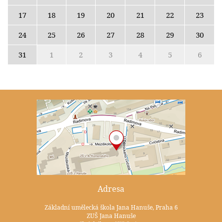
17
18
19
20
21
22
23
24
25
26
27
28
29
30
31
1
2
3
4
5
6
Adresa
Základní umělecká škola Jana Hanuše, Praha 6
ZUŠ Jana Hanuše