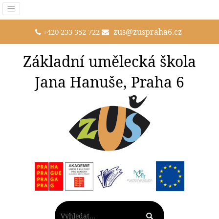
zus@zuspraha6.cz
+420 233 352 722
Základní umělecká škola
Jana Hanuše, Praha 6