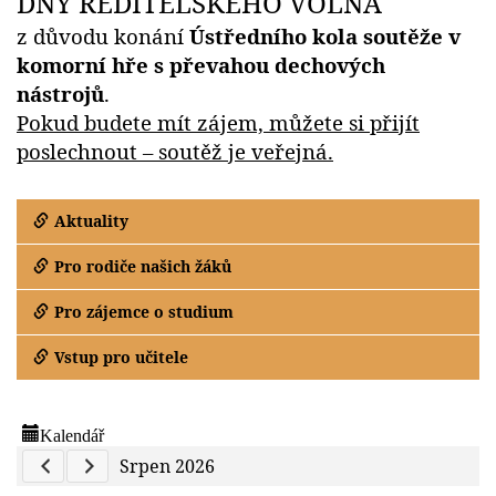
DNY ŘEDITELSKÉHO VOLNA
z důvodu konání
Ústředního kola soutěže v
komorní hře s převahou dechových
nástrojů
.
Pokud budete mít zájem, můžete si přijít
poslechnout – soutěž je veřejná.
Aktuality
Pro rodiče našich žáků
Pro zájemce o studium
Vstup pro učitele
Kalendář
Previous Calendar
Next Calendar
Srpen 2026