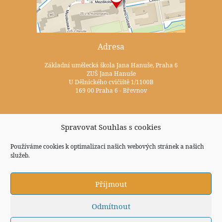
Adresa
Základní umělecká škola Jana Hanuše, Praha 6
ZUŠ Jana Hanuše
U Dělnického cvičiště 1/1100B
169 00 Praha 6 - Břevnov
Kontakty
Spravovat Souhlas s cookies
+420 233 352 722
Používáme cookies k optimalizaci našich webových stránek a našich
služeb.
zus@zuspraha6.cz
Sociální sítě
Příjmout
Odmítnout