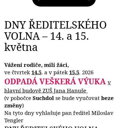
DNY ŘEDITELSKÉHO
VOLNA – 14. a 15.
května
Vážení rodiče, milí žáci,
ve čtvrtek
14.5
. a v pátek
15.5
. 2026
ODPADÁ VEŠKERÁ VÝUKA
v
hlavní budově ZUŠ Jana Hanuše
(v pobočce
Suchdol
se bude vyučovat
beze
změny
)
Na tyto dny vyhlašuje pan ředitel Miloslav
Tengler