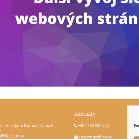
Kontakty
ká škola Jana Hanuše, Praha 6
+420 233 352 722
Po
e
čiště 1/1100B
zus@zuspraha6.cz