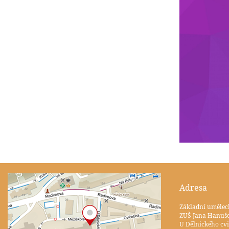
Adresa
Základní umělec
ZUŠ Jana Hanuš
U Dělnického cvi