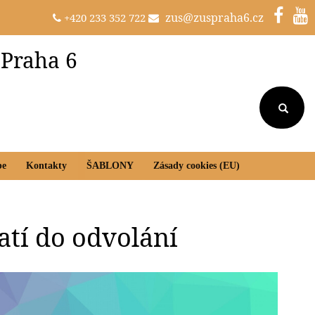
zus@zuspraha6.cz
+420 233 352 722
 Praha 6
be
Kontakty
ŠABLONY
Zásady cookies (EU)
atí do odvolání