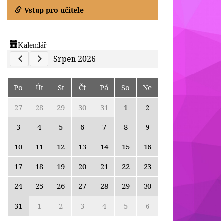
Vstup pro učitele
Kalendář
Previous Calendar
Next Calendar
Srpen 2026
Po
Út
St
Čt
Pá
So
Ne
27
28
29
30
31
1
2
3
4
5
6
7
8
9
10
11
12
13
14
15
16
17
18
19
20
21
22
23
24
25
26
27
28
29
30
31
1
2
3
4
5
6