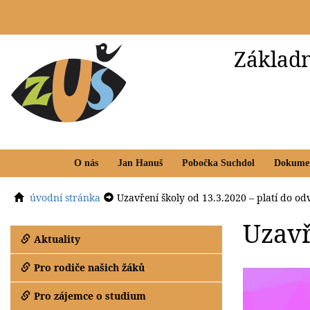
Základn
O nás
Jan Hanuš
Pobočka Suchdol
Dokume
úvodní stránka
Uzavření školy od 13.3.2020 – platí do od
Uzavř
Aktuality
Pro rodiče našich žáků
Pro zájemce o studium