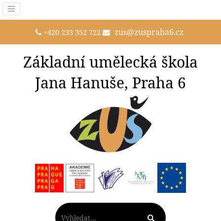
zus@zuspraha6.cz
+420 233 352 722
Základní umělecká škola
Jana Hanuše, Praha 6