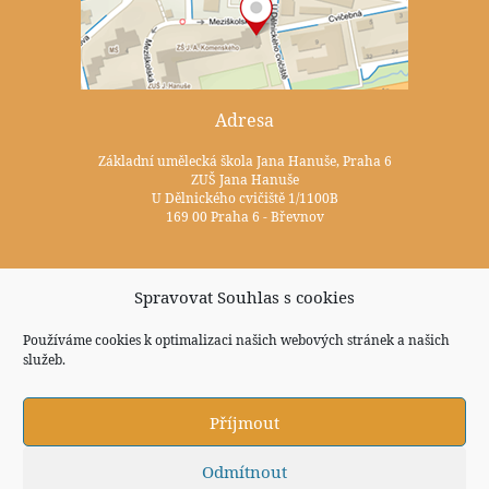
Adresa
Základní umělecká škola Jana Hanuše, Praha 6
ZUŠ Jana Hanuše
U Dělnického cvičiště 1/1100B
169 00 Praha 6 - Břevnov
Kontakty
Spravovat Souhlas s cookies
+420 233 352 722
Používáme cookies k optimalizaci našich webových stránek a našich
služeb.
zus@zuspraha6.cz
Sociální sítě
Příjmout
Odmítnout