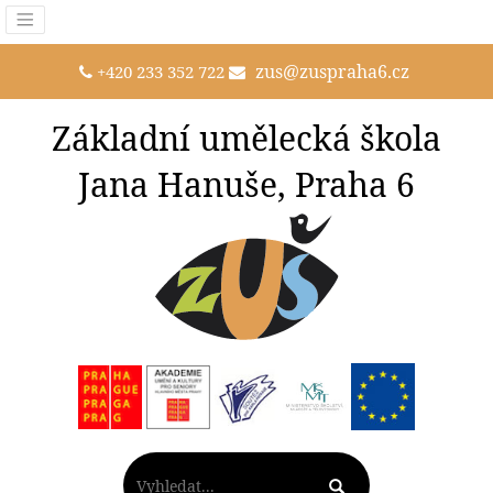
zus@zuspraha6.cz
+420 233 352 722
Základní umělecká škola
Jana Hanuše, Praha 6