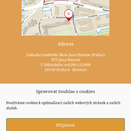
Adresa
Základní umělecká škola Jana Hanuše, Praha 6
ZUŠ Jana Hanuše
U Dělnického cvičiště 1/1100B
169 00 Praha 6 - Břevnov
Kontakty
Spravovat Souhlas s cookies
+420 233 352 722
Používáme cookies k optimalizaci našich webových stránek a našich
služeb.
zus@zuspraha6.cz
Sociální sítě
Příjmout